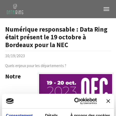
Skip to main content
Skip to page footer
Numérique responsable : Data Ring
était présent le 19 octobre à
Bordeaux pour la NEC
10/19/2023
Quels enjeux pour les départements ?
Notre
Présidente,
France CHARRUYER
,
Consentement
Détails
À propos des cookies