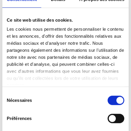
managing partner et avocat associé au
sein du cabinet d'avocats
Ce site web utilise des cookies.
partenaire
ALTIJ
, s'est rendue à
Bordeaux pour assister à l'évènement
Les cookies nous permettent de personnaliser le contenu
et les annonces, d'offrir des fonctionnalités relatives aux
de l'association
Numérique en
médias sociaux et d'analyser notre trafic. Nous
Commun[s]
, le 19 octobre.
partageons également des informations sur l'utilisation de
notre site avec nos partenaires de médias sociaux, de
publicité et d'analyse, qui peuvent combiner celles-ci
avec d'autres informations que vous leur avez fournies
L'occasion de retrouver notre partenaire
Départements de
ou qu'ils ont collectées lors de votre utilisation de leurs
France
pour un retour d'expérience à destination des
services.
départements sur les enjeux du numérique responsable :
Sélection
Comment agir collectivement pour construire un
Nécessaires
du
numérique éthique, inclusif et durable ?
consentement
Quels rôles des territoires dans la mise en oeuvre d'une
Préférences
transformation numérique qui réduit les
discriminations ?