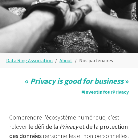
You are here:
Data Ring Association
About
Nos partenaires
«
Privacy is good for business
»
#InvestInYourPrivacy
Comprendre l'écosystème numérique, c'est
relever
le défi de la
Privacy
et de la protection
des données
personnelles et non personnelles.