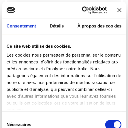
27 février 2026 :
MasterClass "Cybersécurité & bascule
post-quantique : le risque le plus sous-estimé ?" dans le
cadre du Lyon Innovation Tour 2026 du MEDEF Lyon-
Consentement
Détails
À propos des cookies
Rhône.
Plus d'infos ici.
Ce site web utilise des cookies.
18 février 2026
: 2eme Afterwork des dirigeants en
Les cookies nous permettent de personnaliser le contenu
collaboration avec Groupama d'Oc sur la loi de Finances
et les annonces, d'offrir des fonctionnalités relatives aux
2026
médias sociaux et d'analyser notre trafic. Nous
partageons également des informations sur l'utilisation de
notre site avec nos partenaires de médias sociaux, de
12 février 2026
: Enregistrement du podcast Parlons
publicité et d'analyse, qui peuvent combiner celles-ci
RSE de BPI France sur l'intelligence artificielle.
A
avec d'autres informations que vous leur avez fournies
écouter ici
ou qu'ils ont collectées lors de votre utilisation de leurs
services.
Sélection
Nécessaires
23 janvier 2026
: Présentaion de notre guide « IA et
du