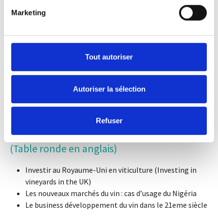
Marketing
Théophile PASQUIER
, Chargé d'Affaires Private Equity,
Calao Finance
Fabien REVOL,
Vigneron et Co-Fondateur de Voluptatem
Tout autoriser
Laëtitia OUSPOINTOUR,
Fondateur et CEO, CréaWine
Autoriser la sélection
Refuser
ATELIER 3 : Les nouveaux marchés pour nos
producteurs et nos investisseurs viti-vini ?
(Table ronde en anglais)
Investir au Royaume-Uni en viticulture (Investing in
vineyards in the UK)
Les nouveaux marchés du vin : cas d’usage du Nigéria
Le business développement du vin dans le 21eme siècle