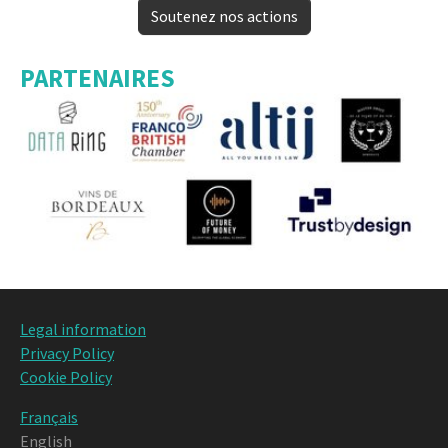
Soutenez nos actions
PARTENAIRES
Legal information
Privacy Policy
Cookie Policy
Français
English