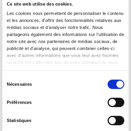
Ce site web utilise des cookies.
Morgane CUETO,
Juriste en charge du Pôle IP, ALTIJ
Les cookies nous permettent de personnaliser le contenu
Avocats
et les annonces, d'offrir des fonctionnalités relatives aux
médias sociaux et d'analyser notre trafic. Nous
partageons également des informations sur l'utilisation de
notre site avec nos partenaires de médias sociaux, de
publicité et d'analyse, qui peuvent combiner celles-ci
ATELIER 2 : Comment financer l’innovation
avec d'autres informations que vous leur avez fournies
dans le viti-vini ?
ou qu'ils ont collectées lors de votre utilisation de leurs
services.
Tour d’horizon des leviers de financement : finance
Sélection
bancaire, capital investissement, subventions, etc.
Nécessaires
du
Le rôle du capital-investissement dans les petites
consentement
exploitations viticoles en transition ou accélération
écologique
Préférences
Comment soutenir l’innovation dans le secteur ?
Sylvain FAVIER,
Avocat associé en capital investissement,
Statistiques
ALTIJ Avocats