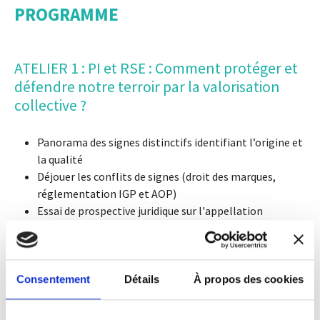
PROGRAMME
ATELIER 1 : PI et RSE : Comment protéger et
défendre notre terroir par la valorisation
collective ?
Panorama des signes distinctifs identifiant l’origine et
la qualité
Déjouer les conflits de signes (droit des marques,
réglementation IGP et AOP)
Essai de prospective juridique sur l'appellation
d'origine durable.
Ronan RAFFRAY,
Directeur du Master Droit de la Vigne et du
Vin, Université de Bordeaux
Consentement
Détails
À propos des cookies
Jacques BARDOU,
Conseil en Propriété Industrielle et Off
Counsel ALTIJ Avocats