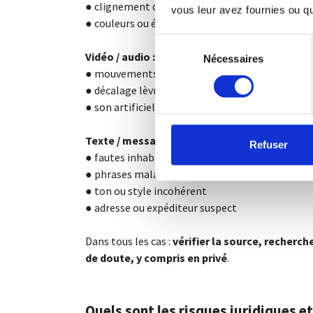
● clignement des yeux irrégulier
vous leur avez fournies ou qu'
● couleurs ou éclairages incohérents
Sélection
Vidéo / audio :
Nécessaires
du
● mouvements non naturels
consentement
● décalage lèvres-voix
● son artificiel ou mal synchronisé
Texte / messages :
Refuser
● fautes inhabituelles
● phrases maladroites
● ton ou style incohérent
● adresse ou expéditeur suspect
Dans tous les cas :
vérifier la source, recherch
de doute, y compris en privé
.
Quels sont les risques juridiques e