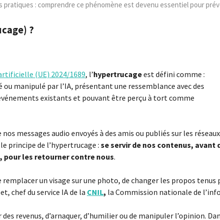
es pratiques : comprendre ce phénomène est devenu essentiel pour préve
ucage) ?
rtificielle (UE) 2024/1689
, l’
hypertrucage
est défini comme :
é ou manipulé par l’IA, présentant une ressemblance avec des
ou événements existants et pouvant être perçu à tort comme
nos messages audio envoyés à des amis ou publiés sur les réseaux
le principe de l’hypertrucage :
se servir de nos contenus, avant 
le, pour les retourner contre nous
.
e remplacer un visage sur une photo, de changer les propos tenus 
et, chef du service IA de la
CNIL
,
la Commission nationale de l’info
er des revenus, d’arnaquer, d’humilier ou de manipuler l’opinion. D