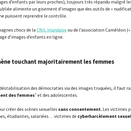
s d’enfants par leurs proches), toujours très répandu malgré les 
publiée alimente un gisement d’images que des outils de « nudific
 ne puissent reprendre le contrôle.
mpagnes chocs de la
CNIL irlandaise
ou de l’association Caméléon (
tage d’images d’enfants en ligne.
mène touchant majoritairement les femmes
 déstabilisation des démocraties via des images truquées, il faut r
nent des femmes
¹ et des adolescentes.
ur créer des scènes sexuelles
sans consentement.
Les victimes p
nes, étudiantes, salariées… victimes de
cyberharcèlement sexue