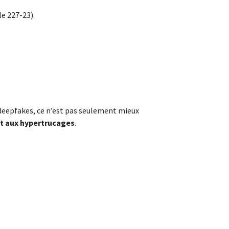
le 227-23).
s deepfakes, ce n’est pas seulement mieux
nt aux hypertrucages
.