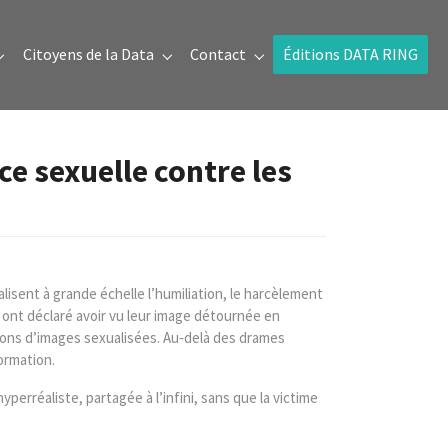
Citoyens de la Data
Contact
Éditions DATA RING
Submenu for "Prix de la donnée"
Submenu for "Citoyens de la Data"
Submenu for "Contact"
ce sexuelle contre les
lisent à grande échelle l’humiliation, le harcèlement
s ont déclaré avoir vu leur image détournée en
llions d’images sexualisées. Au‑delà des drames
ormation.
erréaliste, partagée à l’infini, sans que la victime