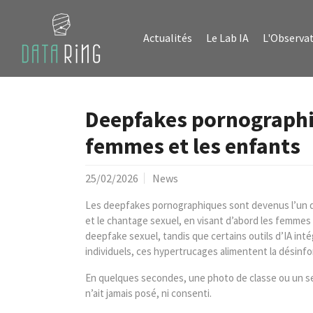
Aller au contenu principal
Skip to page footer
Actualités
Le Lab IA
L'Observat
Deepfakes pornographiqu
femmes et les enfants
25/02/2026
News
Les deepfakes pornographiques sont devenus l’un des u
et le chantage sexuel, en visant d’abord les femmes 
deepfake sexuel, tandis que certains outils d’IA int
individuels, ces hypertrucages alimentent la désinfor
En quelques secondes, une photo de classe ou un self
n’ait jamais posé, ni consenti.