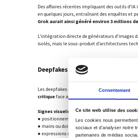
Des affaires récentes impliquant des outils d’I
en quelques jours, entraînant des enquêtes et pe
Grok aurait ainsi généré environ 3 millions 
L’intégration directe de générateurs d’images dan
isolés, mais le sous-produit d’architectures tec
Deepfakes : comment reconnaître un
Les deepfakes deviennent de plus en plus réalist
Consentement
critique
face aux contenus circulant en ligne et 
Ce site web utilise des cook
Signes visuels :
● positionnement étrange du visage
Les cookies nous permettent d
● mains ou doigts déformés
sociaux et d'analyser notre t
● expressions rigides ou incohérentes
partenaires de médias sociaux