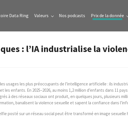
oire Data Ring
Valeurs
Nos podcasts
Prix de la donnée
Submenu for "Valeurs"
es : l’IA industrialise la violen
sages les plus préoccupants de l’intelligence artificielle : ils industria
et les enfants. En 2025–2026, au moins 1,2 million d’enfants dans 11 pay
égrés à des réseaux sociaux ont produit, en quelques jours, plusieurs mi
mation, banalisent la violence sexuelle et sapent la confiance dans l’inf
ie posté sur un réseau social peut être transformé en image sexuelle hyp