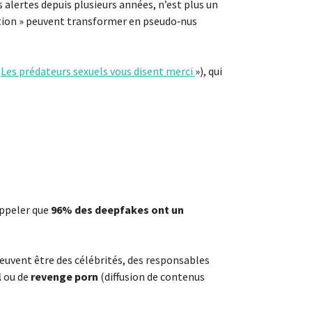
alertes depuis plusieurs années, n’est plus un
ation » peuvent transformer en pseudo‑nus
«
Les prédateurs sexuels vous disent merci
»), qui
appeler que
96% des deepfakes ont un
euvent être des célébrités, des responsables
l
ou de
revenge porn
(diffusion de contenus