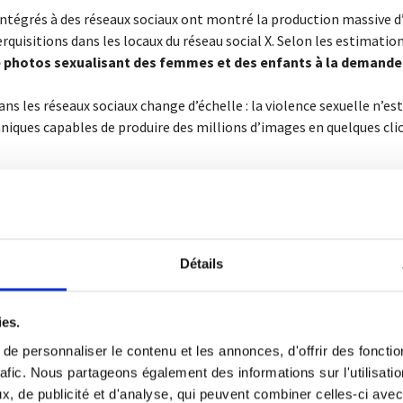
A intégrés à des réseaux sociaux ont montré la production massive
rquisitions dans les locaux du réseau social X. Selon les estimatio
de photos sexualisant des femmes et des enfants à la demande 
s les réseaux sociaux change d’échelle : la violence sexuelle n’est
hniques capables de produire des millions d’images en quelques clic
 contenu généré par IA ? Les signes d’alerte
es, mais ils laissent encore souvent des traces.
Apprendre à repér
Détails
d’éviter de relayer des manipulations.
ies.
e personnaliser le contenu et les annonces, d'offrir des fonctio
rafic. Nous partageons également des informations sur l'utilisati
, de publicité et d'analyse, qui peuvent combiner celles-ci avec