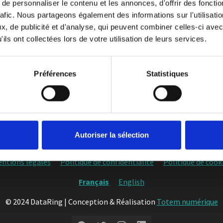
e règlement général sur la protection des données ? »
e personnaliser le contenu et les annonces, d'offrir des fonctio
rafic. Nous partageons également des informations sur l'utilisati
, de publicité et d'analyse, qui peuvent combiner celles-ci avec
5291 Paris.
ils ont collectées lors de votre utilisation de leurs services.
Préférences
Statistiques
Autoriser la sélection
ntions légales
Politique de confidentialité
Politique de cook
Français
English
© 2024 DataRing | Conception & Réalisation
Totem numérique