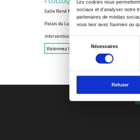
« COLLOQUE : Pour qui a été pensé l
Les cookies nous permettent d
sociaux et d'analyser notre t
Salle René Monory du Sénat.
partenaires de médias sociaux
Palais du Luxembourg, 15 Rue de Vaugirard, 7
vous leur avez fournies ou qu'
Intervention de Maitre France CHARRUYER
Sélection
Nécessaires
du
Visionnez le colloque
consentement
Refuser
Me