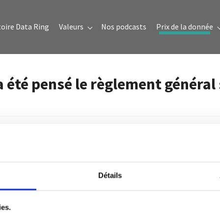
oire Data Ring
Valeurs
Nos podcasts
Prix de la donnée
Submenu for "Valeurs"
 été pensé le règlement général 
is.
Détails
ies.