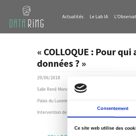
Aller au contenu principal
Skip to page footer
Actualités
Le Lab IA
L'Observat
« COLLOQUE : Pour qui a
données ? »
29/06/2018
Salle René Monory du Sénat.
Palais du Luxembourg, 15 Rue de Vaugirard, 75291 Par
Consentement
Intervention de Maitre France CHARRUYER
Ce site web utilise des cook