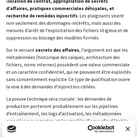
v
iolation de contrat, appropriation de secrets
d’affaires, pratiques commerciales déloyales, et
recherche de remèdes injonctifs
. Les plaignants visent
non seulement des dommages-intérêts, mais aussi des
mesures d’arrêt de l’exploitation des fichiers litigieux et de
suppression ou blocage des modèles formés.
Sur le versant
secrets des affaires
, l’argument est que les
métadonnées (historique des calques, architecture des
fichiers, noms internes) possèdent une valeur commerciale
et un caractère confidentiel, qui ne pouvaient être exploités
sans consentement explicite. Ce type de qualification ouvre
la voie à des demandes d’injonction ciblées.
La preuve technique sera cruciale : les demandes de
production porteront probablement sur les pipelines
d’entraînement, les logs d’activation, les métadonnées
associées aux comptes, et les modèles finaux afin d’établir
un lien entre les fichiers clients et les
performances/outputs des IA. Des expertises en machine