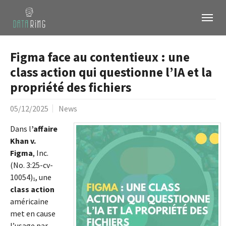
Aller au contenu principal
Skip to page footer
Figma face au contentieux : une
class action qui questionne l’IA et la
propriété des fichiers
05/12/2025
News
Dans l
’affaire
Khan v.
Figma
, Inc.
(No. 3:25-cv-
10054)₁, une
class action
américaine
met en cause
l’usage par