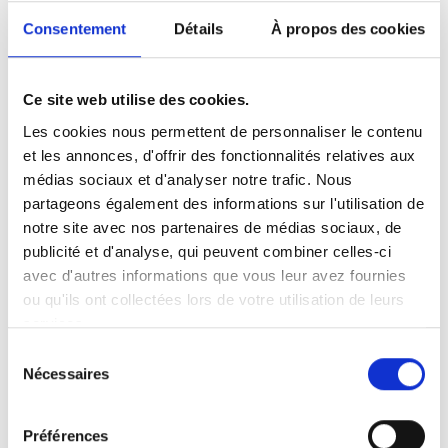
learning de données seront nécessaires pour analyser
Consentement
Détails
À propos des cookies
l’empreinte des données source dans les modèles.
La nature collective de la plainte (
class action
) vise à
Ce site web utilise des cookies.
représenter un ensemble d’utilisateurs affectés. Si la classe
est certifiée, cela pourrait mener à des réparations pour de
Les cookies nous permettent de personnaliser le contenu
nombreux plaignants et à une
injonction globale contre
et les annonces, d'offrir des fonctionnalités relatives aux
Figma
. Mais le juge devra d’abord vérifier la communauté de
médias sociaux et d'analyser notre trafic. Nous
faits et de droit, l’adéquation du représentant de la classe,
partageons également des informations sur l'utilisation de
et la clarté des critères d’inclusion.
notre site avec nos partenaires de médias sociaux, de
publicité et d'analyse, qui peuvent combiner celles-ci
Au-delà du préjudice individuel, la reconnaissance d’un tel
avec d'autres informations que vous leur avez fournies
contentieux pourrait créer un
précédent jurisprudentiel
ou qu'ils ont collectées lors de votre utilisation de leurs
pour toutes les plateformes SaaS-IA
: elle imposerait des
services.
standards exigeants de transparence, de consentement, et
Sélection
de respect des droits des utilisateurs-créateurs.
Nécessaires
du
consentement
Préférences
Class action US vs action de groupe en