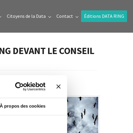
Citoyens de la Data
Contact
Éditions DATA RING
Submenu for "Prix de la donnée"
Submenu for "Citoyens de la Data"
Submenu for "Contact"
ING DEVANT LE CONSEIL
À propos des cookies
fs