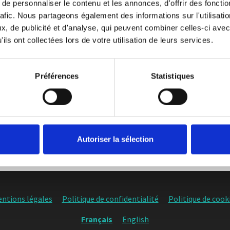
e personnaliser le contenu et les annonces, d'offrir des fonctio
rafic. Nous partageons également des informations sur l'utilisati
, de publicité et d'analyse, qui peuvent combiner celles-ci avec
ils ont collectées lors de votre utilisation de leurs services.
 tradition de défense des droits fondamentaux e
s mis à la disposition des forces de l’ordre. Le
Préférences
Statistiques
t des technologies militaires qui s’immiscent
association Data Ring.
Autoriser la sélection
ntions légales
Politique de confidentialité
Politique de cook
Français
English