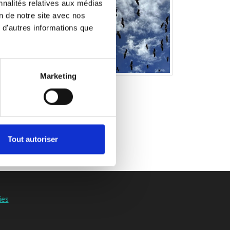
nnalités relatives aux médias
on de notre site avec nos
 d'autres informations que
t
s
Marketing
 sur l’espace public
. »
Tout autoriser
ies