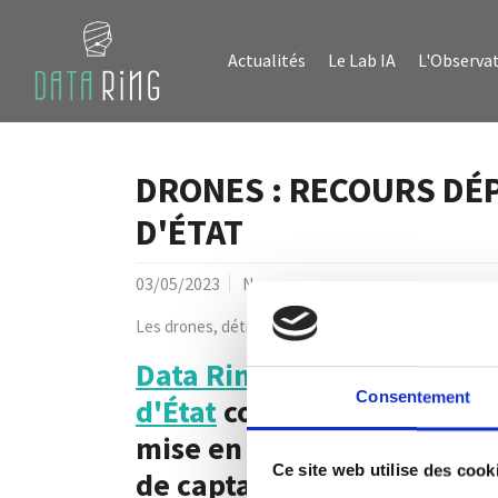
Aller au contenu principal
Skip to page footer
Actualités
Le Lab IA
L'Observat
DRONES : RECOURS DÉP
D'ÉTAT
03/05/2023
News
Les drones, détraqueurs modernes, sont des technolo
Data Ring
a déposé ce jour
Consentement
d'État
contre le Décret n° 2
mise en œuvre de traiteme
Ce site web utilise des cook
de captation installés sur