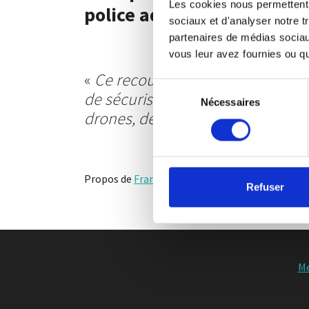
Les cookies nous permettent d
police administrative.
sociaux et d'analyser notre t
partenaires de médias sociaux
vous leur avez fournies ou qu'
«
Ce recours s’inscrit dans notre
Sélection
de sécurisation juridique des outil
Nécessaires
du
drones, détraqueurs modernes, son
consentement
Propos de
France CHARRUYER
, présidente de l’
Refuser
Me